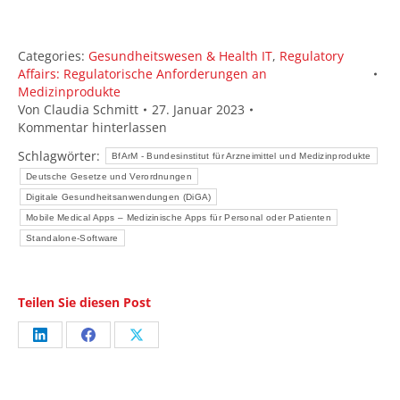
Categories:
Gesundheitswesen & Health IT
,
Regulatory
Affairs: Regulatorische Anforderungen an
Medizinprodukte
Von
Claudia Schmitt
27. Januar 2023
Kommentar hinterlassen
Schlagwörter:
BfArM - Bundesinstitut für Arzneimittel und Medizinprodukte
Deutsche Gesetze und Verordnungen
Digitale Gesundheitsanwendungen (DiGA)
Mobile Medical Apps – Medizinische Apps für Personal oder Patienten
Standalone-Software
Teilen Sie diesen Post
Share
Share
Share
on
on
on