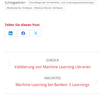
Schlagwörter:
Grundlegende Sicherheits- und Leistungsanforderungen
Medizinische Software / Medical Device Software
Teilen Sie diesen Post
Share
Share
Share
on
on
on
LinkedIn
Facebook
X
Kommentarnavigation
ZURÜCK
Vorheriger
Validierung von Machine Learning Libraries
Beitrag:
NÄCHSTES
Nächster
Machine Learning bei Banken: 5 Learnings
Beitrag: