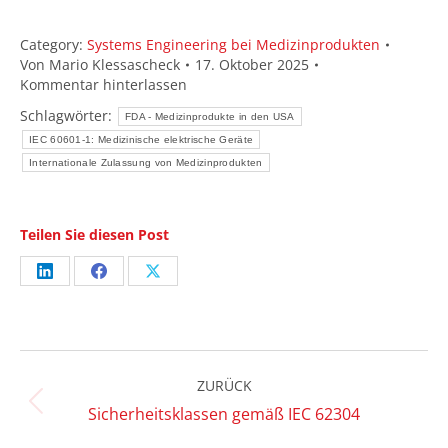
Category:
Systems Engineering bei Medizinprodukten
Von
Mario Klessascheck
17. Oktober 2025
Kommentar hinterlassen
Schlagwörter:
FDA - Medizinprodukte in den USA
IEC 60601-1: Medizinische elektrische Geräte
Internationale Zulassung von Medizinprodukten
Teilen Sie diesen Post
Share
Share
Share
on
on
on
LinkedIn
Facebook
X
Kommentarnavigation
ZURÜCK
Vorheriger
Sicherheitsklassen gemäß IEC 62304
Beitrag: