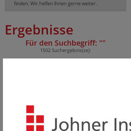
finden. Wir helfen Ihnen gerne weiter.
Ergebnisse
Für den Suchbegriff: "
"
1502 Suchergebnis(se):
Digitalisierung & KI
Wir begleiten Medizinproduktehersteller, deren
Lieferanten sowie Benannte Stellen und Behörden bei
ihrer ganzheitlichen digitalen Transformation und der
Integration von KI-Technologien in alle…
Mehr erfahren