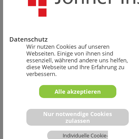
Unsere Standorte
Das Johner Institut ist an verschiedenen
(internationalen) Standorten vertreten. Erfahren Sie,
Datenschutz
wo Sie uns überall finden.
Wir nutzen Cookies auf unseren
Mehr erfahren
Webseiten. Einige von ihnen sind
essenziell, während andere uns helfen,
diese Webseite und Ihre Erfahrung zu
verbessern.
KI in der Produktion von Medizinprodukten
Die richtigen Investitionen treffen Lernen Sie, wie Sie
KI-Use-Cases wirtschaftlich bewerten, das richtige
Alle akzeptieren
Budget berechnen und fundierte
Investitionsentscheidungen treffen. Keine teuren
Experimente…
Nur notwendige Cookies
Mehr erfahren
zulassen
Individuelle Cookie-