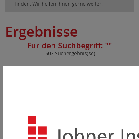
finden. Wir helfen Ihnen gerne weiter.
Ergebnisse
Für den Suchbegriff: "
"
1502 Suchergebnis(se):
Seminar Regulatorische Anforderungen an
den Betrieb diagnostischer Labore
Betreiben oder leiten Sie ein medizinisches Labor?
Haben Sie den Überblick über die Vielzahl an
nationalen und europäischen Regularien und deren
Anforderungen an Ihre tägliche Arbeit? Dieses
Seminar…
Mehr erfahren