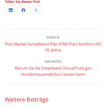
Teilen Sie diesen Post
Share
Share
Share
on
on
on
LinkedIn
Facebook
X
Kommentarnavigation
ZURÜCK
Post-Market Surveillance Plan (PMS-Plan) konform ISO
Vorheriger
TR 20416
Beitrag:
NÄCHSTES
Warum Sie die Datenbank ClinicalTrials.gov
Nächster
Hunderttausende Euro kosten kann
Beitrag:
Weitere Beiträge