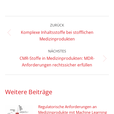
on
on
on
LinkedIn
Facebook
X
Kommentarnavigation
ZURÜCK
Komplexe Inhaltsstoffe bei stofflichen
Vorheriger
Medizinprodukten
Beitrag:
NÄCHSTES
CMR-Stoffe in Medizinprodukten: MDR-
Nächster
Anforderungen rechtssicher erfüllen
Beitrag:
Weitere Beiträge
Regulatorische Anforderungen an
Medizinprodukte mit Machine Learning