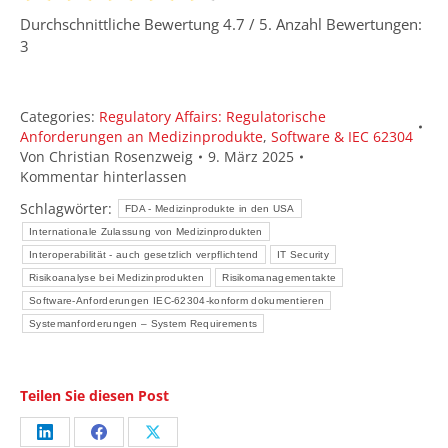
Durchschnittliche Bewertung
4.7
/ 5. Anzahl Bewertungen:
3
Categories:
Regulatory Affairs: Regulatorische
Anforderungen an Medizinprodukte
,
Software & IEC 62304
Von
Christian Rosenzweig
9. März 2025
Kommentar hinterlassen
Schlagwörter:
FDA - Medizinprodukte in den USA
Internationale Zulassung von Medizinprodukten
Interoperabilität - auch gesetzlich verpflichtend
IT Security
Risikoanalyse bei Medizinprodukten
Risikomanagementakte
Software-Anforderungen IEC-62304-konform dokumentieren
Systemanforderungen – System Requirements
Teilen Sie diesen Post
Share
Share
Share