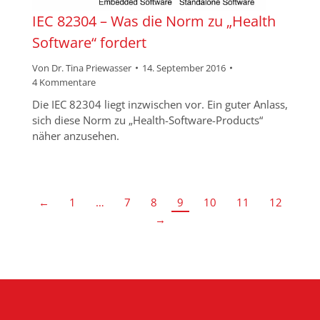
IEC 82304 – Was die Norm zu „Health
Software“ fordert
Von
Dr. Tina Priewasser
14. September 2016
4 Kommentare
Die IEC 82304 liegt inzwischen vor. Ein guter Anlass,
sich diese Norm zu „Health-Software-Products“
näher anzusehen.
←
1
…
7
8
9
10
11
12
→