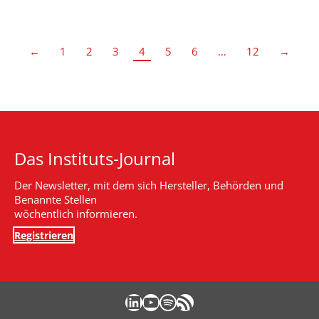
←
1
2
3
4
5
6
…
12
→
Das Instituts-Journal
Der Newsletter, mit dem sich Hersteller, Behörden und
Benannte Stellen
wöchentlich informieren.
Registrieren
LinkedIn
YouTube
Spotify
RSS-Feed