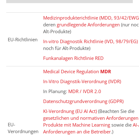
Medizinprodukterichtlinie (MDD, 93/42/EWG
deren
grundlegende Anforderungen
(nur noc
Alt-Produkte)
EU-Richtlinien
In-vitro Diagnostik Richtlinie (IVD, 98/79/EG)
noch für Alt-Produkte)
Funkanalagen Richtlinie RED
Medical Device Regulation
MDR
In-Vitro Diagnstik-Verordnung (IVDR)
In Planung:
MDR / IVDR 2.0
Datenschutzgrundverordnung (GDPR)
KI-Verordnung (EU AI Act)
(Beachten Sie die
gesetzlichen und normativen Anforderungen
EU-
Produkte mit Machine Learning
sowie die
AI-
Verordnungen
Anforderungen an die Betreiber
.)