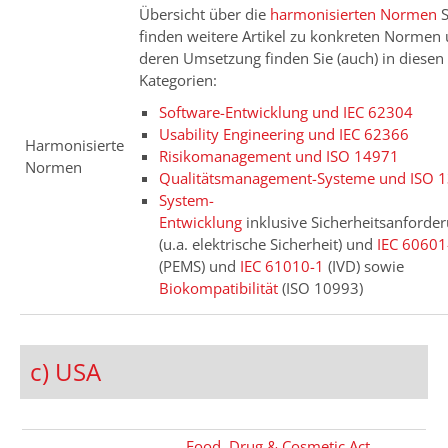
Übersicht über die
harmonisierten Normen
S
finden weitere Artikel zu konkreten Normen
deren Umsetzung finden Sie (auch) in diesen
Kategorien:
Software-Entwicklung und IEC 62304
Usability Engineering und IEC 62366
Harmonisierte
Risikomanagement und ISO 14971
Normen
Qualitätsmanagement-Systeme und ISO 
System-
Entwicklung
inklusive Sicherheitsanforde
(u.a. elektrische Sicherheit) und
IEC 60601
(PEMS) und
IEC 61010-1
(IVD) sowie
Biokompatibilität
(ISO 10993)
c) USA
Food, Drug & Cosmetic Act